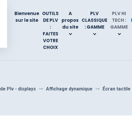
Bienvenue
OUTILS
A
PLV
PLV HI
sur le site
DE PLV
propos
CLASSIQUE
TECH :
:
du site
: GAMME
GAMME
FAITES
VOTRE
CHOIX
de Plv - displays
Affichage dynamique
Écran tactil