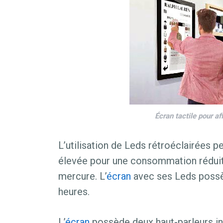
Écran tactile pour a
L’utilisation de Leds rétroéclairées p
élevée pour une consommation réduit
mercure. L’
écran
avec ses Leds possè
heures.
L’
écran
possède deux haut-parleurs int