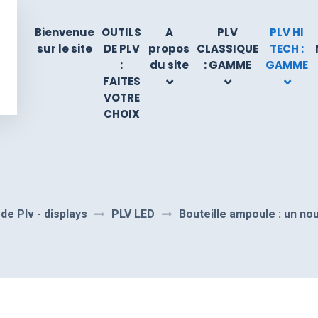
Bienvenue
OUTILS
A
PLV
PLV HI
sur le site
DE PLV
propos
CLASSIQUE
TECH :
:
du site
: GAMME
GAMME
FAITES
VOTRE
CHOIX
de Plv - displays
PLV LED
Bouteille ampoule : un no