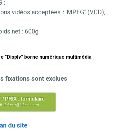
 ;
ions vidéos acceptées：MPEG1(VCD),
ids net : 600g.
e "Displv" borne numérique multimédia
es fixations sont exclues
 PRIX : formulaire
l : lafeste@lafeste.com
an du site