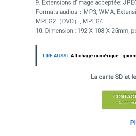
9. Extensions d’image acceptée: JPEG
Formats audios：MP3, WMA, Extens
MPEG2（DVD）, MPEG4 ;
10. Dimension : 192 X 108 X 25mm; po
LIRE AUSSI
Affichage numérique : gamm
La carte SD et l
CONTACT /
Ou par mai
Pl