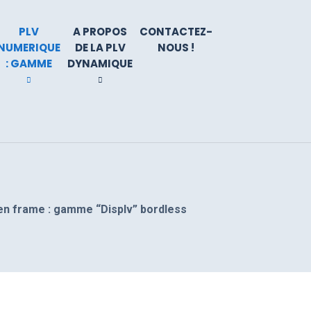
PLV
A PROPOS
CONTACTEZ-
NUMERIQUE
DE LA PLV
NOUS !
: GAMME
DYNAMIQUE
en frame : gamme “Displv” bordless