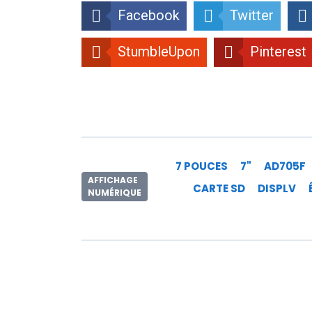
Facebook
Twitter
StumbleUpon
Pinterest
7 POUCES
7"
AD705F
AFFICHAGE
CARTE SD
DISPLV
NUMÉRIQUE