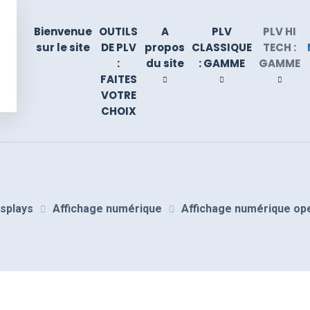
Bienvenue
OUTILS
A
PLV
PLV HI
sur le site
DE PLV
propos
CLASSIQUE
TECH :
:
du site
: GAMME
GAMME
FAITES
VOTRE
CHOIX
isplays
Affichage numérique
Affichage numérique op