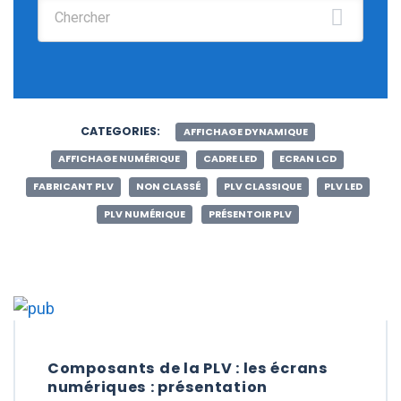
Chercher :
CATEGORIES:
AFFICHAGE DYNAMIQUE
AFFICHAGE NUMÉRIQUE
CADRE LED
ECRAN LCD
FABRICANT PLV
NON CLASSÉ
PLV CLASSIQUE
PLV LED
PLV NUMÉRIQUE
PRÉSENTOIR PLV
Composants de la PLV : les écrans
numériques : présentation