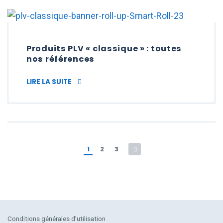
Produits PLV « classique » : toutes
nos références
PRODUITS PLV « CLASSIQUE » : TOUTES N
LIRE LA SUITE
Pagination des publicat
1
2
3
Conditions générales d’utilisation