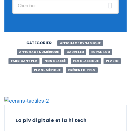
Chercher :
CATEGORIES:
AFFICHAGE DYNAMIQUE
AFFICHAGE NUMÉRIQUE
CADRE LED
ECRAN LCD
FABRICANT PLV
NON CLASSÉ
PLV CLASSIQUE
PLV LED
PLV NUMÉRIQUE
PRÉSENTOIR PLV
La plv digitale et la hi tech