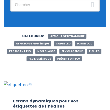
Chercher :
CATEGORIES:
AFFICHAGE DYNAMIQUE
AFFICHAGE NUMÉRIQUE
CADRE LED
ECRAN LCD
FABRICANT PLV
NON CLASSÉ
PLV CLASSIQUE
PLV LED
PLV NUMÉRIQUE
PRÉSENTOIR PLV
Ecrans dynamiques pour vos
étiquettes de linéaires