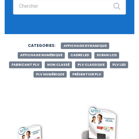
Chercher :
CATEGORIES:
AFFICHAGE DYNAMIQUE
AFFICHAGE NUMÉRIQUE
CADRE LED
ECRAN LCD
FABRICANT PLV
NON CLASSÉ
PLV CLASSIQUE
PLV LED
PLV NUMÉRIQUE
PRÉSENTOIR PLV